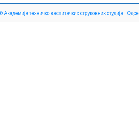
0©
Академија техничко васпитачких струковних студија - Одс