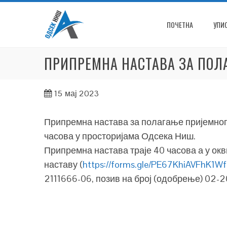
Skip
to
ПОЧЕТНА
УПИ
content
ПРИПРЕМНА НАСТАВА ЗА ПОЛА
15
мај 2023
Припремна настава за полагање пријемног и
часова у просторијама Одсека Ниш.
Припремна настава траје 40 часова а у ок
наставу (
https://forms.gle/PE67KhiAVFhK1W
2111666-06, позив на број (одобрење) 02-2