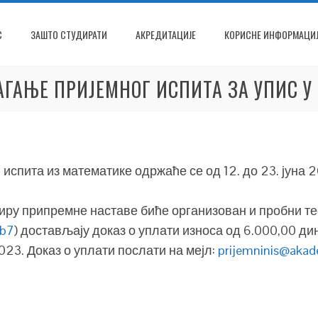
С
ЗАШТО СТУДИРАТИ
АКРЕДИТАЦИЈЕ
КОРИСНЕ ИНФОРМАЦИЈ
ГАЊЕ ПРИЈЕМНОГ ИСПИТА ЗА УПИС У
спита из математике одржаће се од 12. до 23. јуна 2
виру припремне наставе биће организован и пробни те
fb7
) достављају доказ о уплати износа од 6.000,00 ди
023. Доказ о уплати послати на мејл:
prijemninis@akade