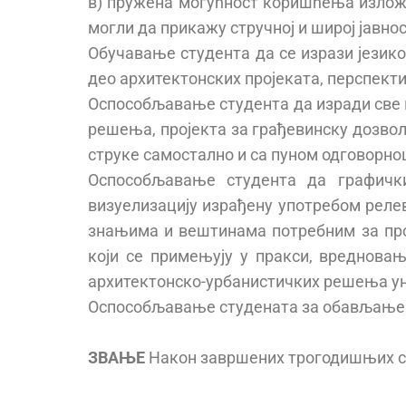
в) пружена могућност коришћења изложб
могли да прикажу стручној и широј јавнос
Обучавање студента да се изрази језико
део архитектонских пројеката, перспекти
Оспособљавање студента да изради све 
решења, пројекта за грађевинску дозвол
струке самостално и са пуном одговорно
Оспособљавање студента да графичк
визуелизацију израђену употребом рел
знањима и вештинама потребним за про
који се примењују у пракси, вреднова
архитектонско-урбанистичких решења ун
Оспособљавање студената за обављање у
ЗВАЊЕ
Након завршених трогодишњих с