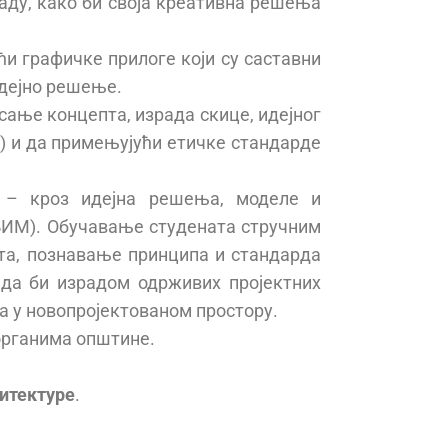
аду, како би своја креативна решења
ћи графичке прилоге који су саставни
идејно решење.
ање концепта, израда скице, идејног
а) и да примењујући етичке стандарде
 – кроз идејна решења, моделе и
БИМ). Обучавање студената стручним
та, познавање принципа и стандарда
 да би израдом одрживих пројектних
 у новопројектованом простору.
органима општине.
итектуре
.