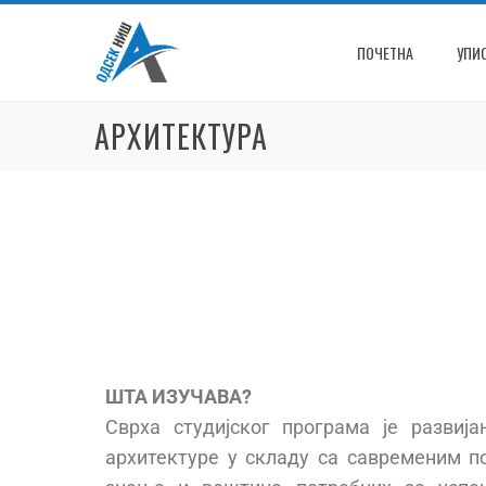
ПОЧЕТНА
УПИ
АРХИТЕКТУРА
ШТА ИЗУЧАВА?
Сврха студијског програма је разви
архитектуре у складу са савременим п