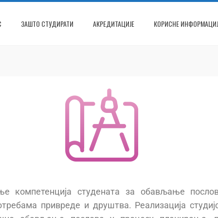
С
ЗАШТО СТУДИРАТИ
АКРЕДИТАЦИЈЕ
КОРИСНЕ ИНФОРМАЦИЈ
јање компетенција студената за обављање посло
отребама привреде и друштва. Реализација студи