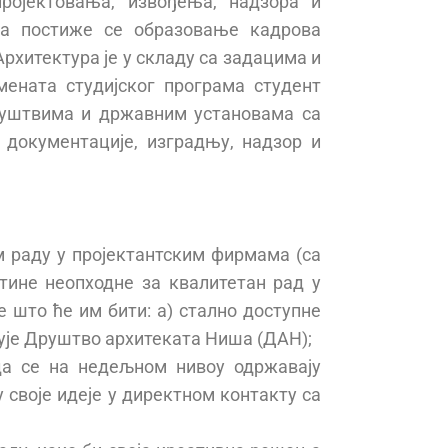
ојектовања, извођења, надзора и
ама постиже се образовање кадрова
рхитектура је у складу са задацима и
ената студијског програма студент
руштвима и државним установама са
 документације, изградњу, надзор и
м раду у пројектантским фирмама (са
тине неопходне за квалитетан рад у
 што ће им бити: а) стално доступне
едује Друштво архитеката Ниша (ДАН);
 да се на недељном нивоу одржавају
 своје идеје у директном контакту са