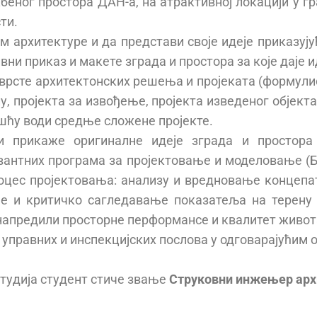
еног простора ДАН-а, на атрактивној локацији у гр
ти.
м архитектуре и да представи своје идеје приказују
вни приказ и макете зграда и простора за које даје 
врсте архитектонских решења и пројеката (формулис
у, пројекта за извођење, пројекта изведеног објект
шћу води средње сложене пројекте.
и прикаже оригиналне идеје зграда и простора
евантних програма за пројектовање и моделовање (
цес пројектовања: анализу и вредновање концепа
ње и критичко сагледавање показатеља на терену
апредили просторне перформансе и квалитет живота
правних и инспекцијских послова у одговарајућим 
тудија студент стиче звање
Струковни инжењер арх