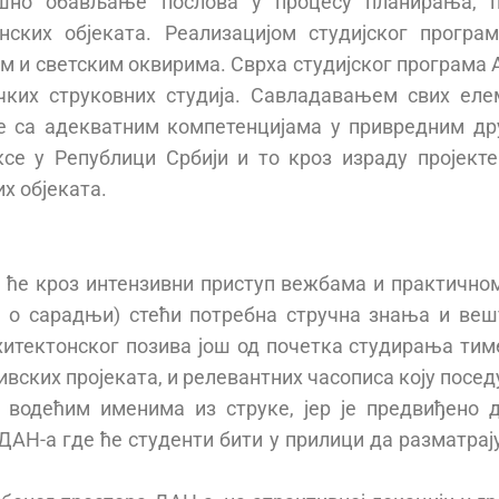
шно обављање послова у процесу планирања, пр
нских објеката. Реализацијом студијског прогр
 и светским оквирима. Сврха студијског програма А
ких струковних студија. Савладавањем свих елем
ре са адекватним компетенцијама у привредним д
е у Републици Србији и то кроз израду пројекте
х објеката.
 ће кроз интензивни приступ вежбама и практично
е о сарадњи) стећи потребна стручна знања и веш
хитектонског позива још од почетка студирања тиме
хивских пројеката, и релевантних часописа коју пос
а водећим именима из струке, јер је предвиђено
АН-а где ће студенти бити у прилици да разматрају