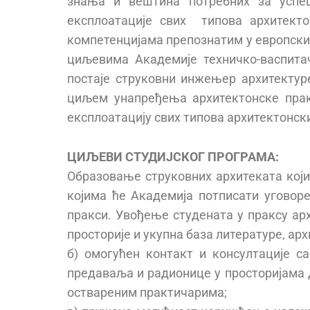
знања и вештина потребних за успе
експлоатације свих типова архитекто
компетенцијама препознатим у европским
циљевима Академије техничко-васпитач
постаје струковни инжењер архитекту
циљем унапређења архитектонске пракс
експлоатацију свих типова архитектонски
ЦИЉЕВИ СТУДИЈСКОГ ПРОГРАМА:
Образовање струковних архитеката који
којима ће Академија потписати уговор
пракси. Увођење студената у праксу ар
просторије и укупна база литературе, ар
б) омогућен контакт и консултације с
предаваља и радионице у просторијама Д
оствареним практичарима;