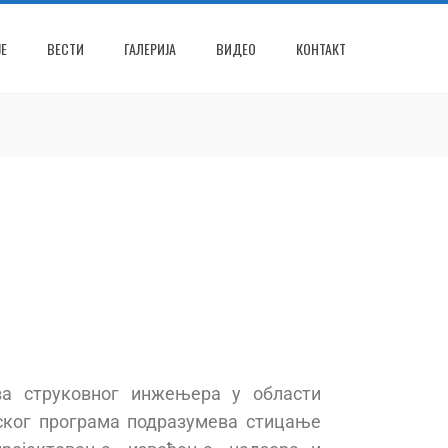
Е
ВЕСТИ
ГАЛЕРИЈА
ВИДЕО
КОНТАКТ
ва струковног инжењера у области
јског програма подразумева стицање