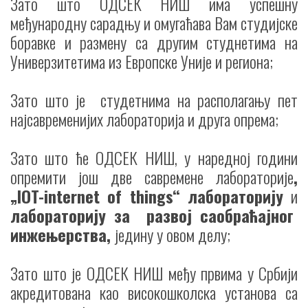
Зато што ОДСЕК НИШ има успешну
међународну сарадњу и омугаћава Вам студијске
боравке и размену са другим студнетима на
Универзитетима из Европске Уније и региона;
Зато што je студетнима на располагању пет
најсавременијих лабораторија и друга опрема;
Зато што ће ОДСЕК НИШ, у наредној години
опремити још две савремене лабораторије
,
„IOT-internet of things“ лабораторију
и
лабораторију за развој саобраћајног
инжењерства,
једину у овом делу;
Зато што је ОДСЕК НИШ међу првима у Србији
акредитована као високошколска установа са